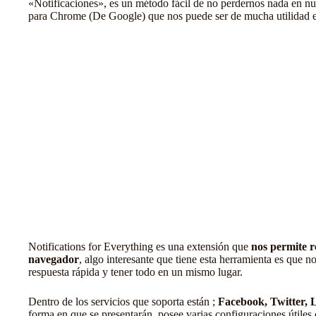
«Notificaciones», es un método fácil de no perdernos nada en nue
para Chrome (De Google) que nos puede ser de mucha utilidad e
Notifications for Everything es
una extensión
que
nos permite r
navegador
, algo interesante que tiene esta herramienta es que n
respuesta rápida y tener todo en un mismo lugar.
Dentro de los servicios que soporta están ;
Facebook, Twitter, 
forma en que se presentarán, posee varias configuraciones útiles