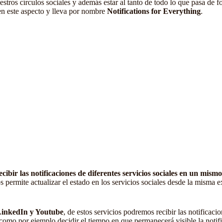
stros círculos sociales y además estar al tanto de todo lo que pasa de
n este aspecto y lleva por nombre
Notifications for Everything
.
ecibir las notificaciones de diferentes servicios sociales en un mis
os permite actualizar el estado en los servicios sociales desde la misma 
LinkedIn y Youtube
, de estos servicios podremos recibir las notificac
 como por ejemplo decidir el tiempo en que permanecerá visible la notif