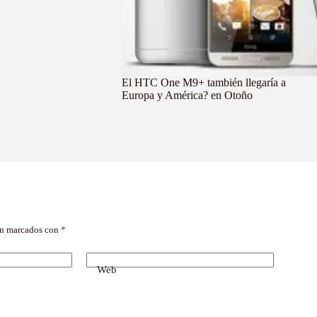
El HTC One M9+ también llegaría a
Europa y América? en Otoño
án marcados con
*
Web