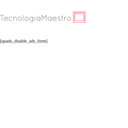
Saltar
al
contenido
[quads_disable_ads_form]