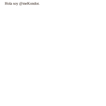
Hola soy @meKondor.