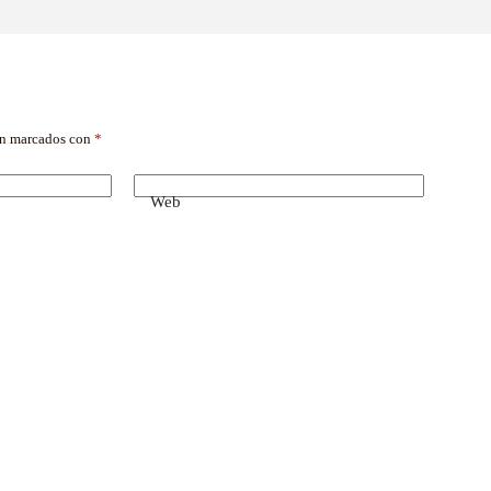
án marcados con
*
Web