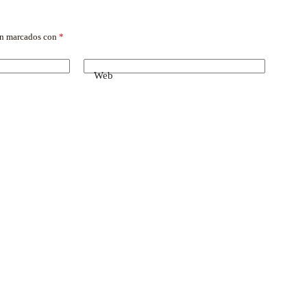
án marcados con
*
Web