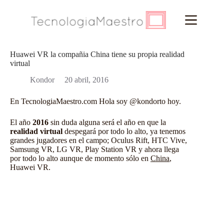
Saltar
al
contenido
Huawei VR la compañia China tiene su propia realidad
virtual
Kondor
20 abril, 2016
En
TecnologiaMaestro.com
Hola soy
@kondorto
hoy.
El año
2016
sin duda alguna será el año en que la
realidad virtual
despegará por todo lo alto, ya tenemos
grandes jugadores en el campo; Oculus Rift,
HTC Vive
,
Samsung VR
, LG VR,
Play Station VR
y ahora llega
por todo lo alto aunque de momento sólo en
China
,
Huawei VR.