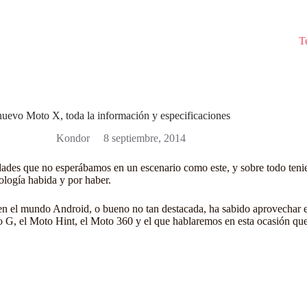
T
nuevo Moto X, toda la información y especificaciones
Kondor
8 septiembre, 2014
des que no esperábamos en un escenario como este, y sobre todo tenien
nología habida y por haber.
en
el mundo Android
, o bueno no tan destacada, ha sabido aprovechar e
to G, el Moto Hint, el Moto 360 y el que hablaremos en esta ocasión qu