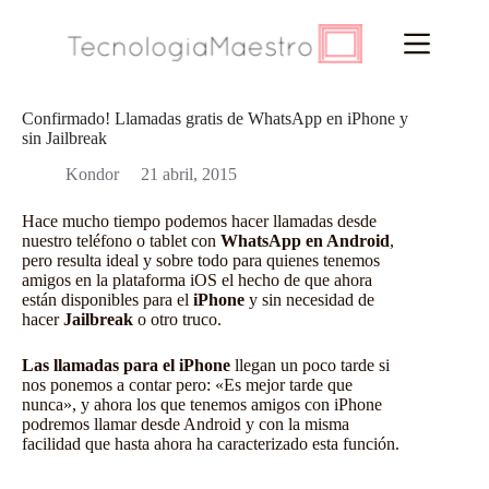
Saltar
al
contenido
Confirmado! Llamadas gratis de WhatsApp en iPhone y
sin Jailbreak
Kondor
21 abril, 2015
Hace mucho tiempo podemos hacer llamadas desde
nuestro teléfono o tablet con
WhatsApp en Android
,
pero resulta ideal y sobre todo para quienes tenemos
amigos en la plataforma iOS el hecho de que ahora
están disponibles para el
iPhone
y sin necesidad de
hacer
Jailbreak
o otro truco.
Las llamadas para el iPhone
llegan un poco tarde si
nos ponemos a contar pero: «Es mejor tarde que
nunca», y ahora los que tenemos amigos con iPhone
podremos
llamar desde Android
y con la misma
facilidad que hasta ahora ha caracterizado esta función.