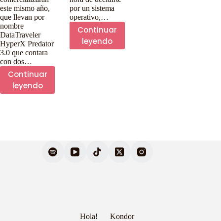
este mismo año,
por un sistema
que llevan por
operativo,…
nombre
Continuar
DataTraveler
Microsoft
leyendo
HyperX Predator
busca
3.0 que contara
con dos…
traer
Continuar
juegos
Kingston
leyendo
de
presenta
Xbox
memoria
a
de
Windows
1TB
8
con
y
alta
RT
velocidad
Hola!
Kondor