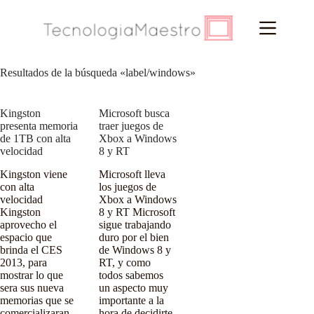
Saltar
al
contenido
Resultados de la búsqueda «label/windows»
Kingston
Microsoft busca
presenta memoria
traer juegos de
de 1TB con alta
Xbox a Windows
velocidad
8 y RT
Kingston viene
Microsoft lleva
con alta
los juegos de
velocidad
Xbox a Windows
Kingston
8 y RT Microsoft
aprovecho el
sigue trabajando
espacio que
duro por el bien
brinda el CES
de Windows 8 y
2013, para
RT, y como
mostrar lo que
todos sabemos
sera sus nueva
un aspecto muy
memorias que se
importante a la
comercializaran
hora de decidirte