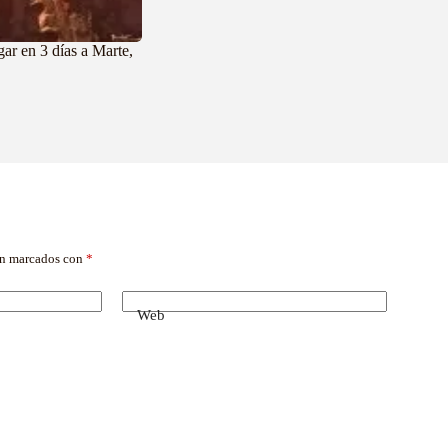
ar en 3 días a Marte,
án marcados con
*
Web