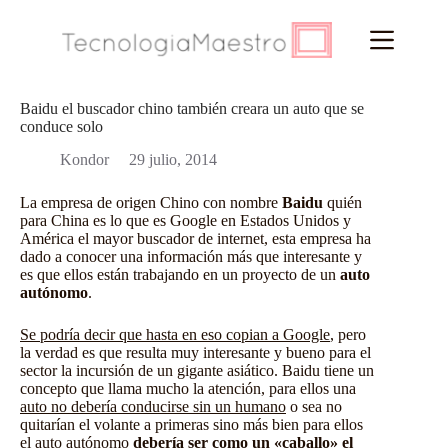
Saltar
al
contenido
Baidu el buscador chino también creara un auto que se
conduce solo
Kondor
29 julio, 2014
La empresa de origen Chino con nombre
Baidu
quién
para China es lo que es Google en Estados Unidos y
América el mayor buscador de internet, esta empresa ha
dado a conocer una información más que interesante y
es que ellos están trabajando en un proyecto de un
auto
autónomo
.
Se podría decir que hasta en eso copian a Google
, pero
la verdad es que resulta muy interesante y bueno para el
sector la incursión de un gigante asiático. Baidu tiene un
concepto que llama mucho la atención, para ellos una
auto no debería conducirse sin un humano
o sea no
quitarían el volante a primeras sino más bien para ellos
el auto autónomo
debería ser como un «caballo» el