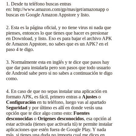
1. Desde tu teléfono buscas entras
en:
http://www.amazon.com/gp/mas/get/amazonapp
o
buscas en Google Amazon Appstore y listo.
2. Esta es la página oficial, y no tiene virus ni nada que
pienses, entonces lo que tienes que hacer es presionar
en Download, y listo. Eso es para bajar el archivo APK
de Amazon Appstore, no sabes que es un APK? en el
paso 4 te digo.
3. Normalmente esta en inglés y te dice que pasos hay
que dar para instalarla pero son pasos que todo usuario
de Android sabe pero si no sabes a continuación te digo
como.
4. En caso de que no sepas instalar una aplicación en
formato APK, es fácil, primero entras a
Ajustes
o
Configuración
en tu teléfono, luego vas al apartado
Seguridad
y por último es allí en donde verás una
opción que te dice algo como esto:
Fuentes
desconocidas
o
Orígenes desconocidos
, esa opción al
estar activada (tienes que activarla tú) te permite instalar
aplicaciones que estén fuera de Google Play. Y nada
más, si tienes una duda no importa cual me dices en